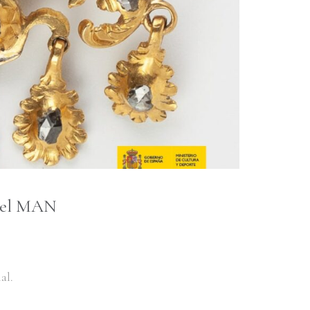
s del MAN
al.