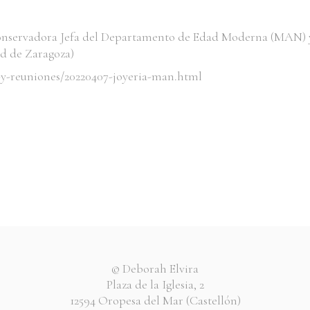
onservadora Jefa del Departamento de Edad Moderna (MAN) y
d de Zaragoza)
-y-reuniones/20220407-joyeria-man.html
© Deborah Elvira
Plaza de la Iglesia, 2
12594 Oropesa del Mar (Castellón)