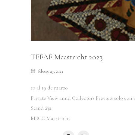
TEFAF Maastricht 2023
febrero 27, 2023
10 al 19 de marzo
Private View annd Collectors Preview solo con 
Stand 232
MECC Maastricht