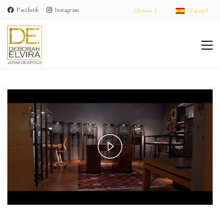
Facebook
Instagram
Idiomas: |
Español
Play
Video